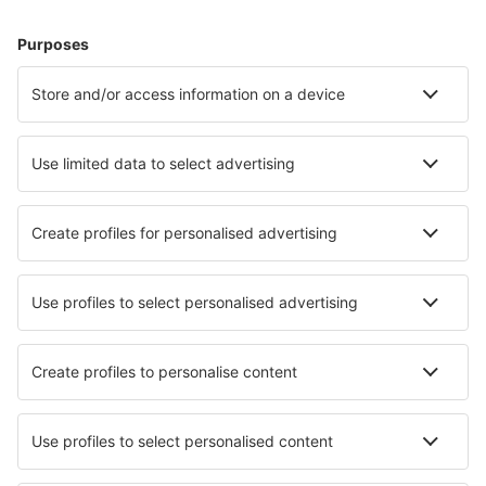
Naplánujte si cestu
Letenky
Eurovíkend
Dovolená
Ubytování
Let+Hotel
Hotely
Transfery
Sportovní události
Přečtěte si více
Garance nejnižší ceny
Mobilní aplikace
Letecké společnosti
Ryanair
Wizz Air
easyJet