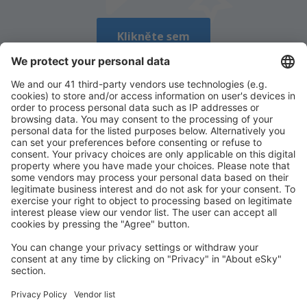
Klikněte sem
Stáhněte si naši aplikaci
a plánujte své
cesty pohodlně