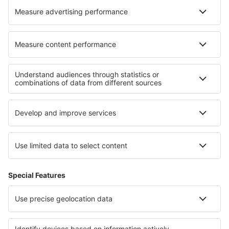
Lufthansa
KLM
O eSky
Všeobecné podmínky
Moje rezervace
Politika ochrany soukromí
Podpora a kontakt
Země
Mezinárodní web-stránky
eSky.eu
eSky.com
eDestinos.com