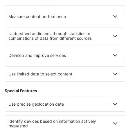
O eSky
Všeobecné podmínky
Moje rezervace
Politika ochrany soukromí
Podpora a kontakt
Země
Mezinárodní web-stránky
eSky.eu
eSky.com
eDestinos.com