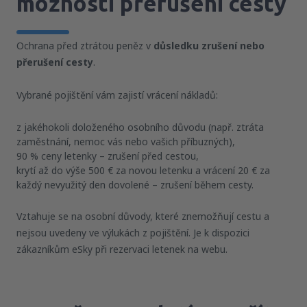
možností přerušení cesty
Ochrana před ztrátou peněz v
důsledku zrušení nebo
přerušení cesty
.
Vybrané pojištění vám zajistí vrácení nákladů:
z jakéhokoli doloženého osobního důvodu (např. ztráta
zaměstnání, nemoc vás nebo vašich příbuzných),
90 % ceny letenky – zrušení před cestou,
krytí až do výše 500 € za novou letenku a vrácení 20 € za
každý nevyužitý den dovolené – zrušení během cesty.
Vztahuje se na osobní důvody, které znemožňují cestu a
nejsou uvedeny ve výlukách z pojištění. Je k dispozici
zákazníkům eSky při rezervaci letenek na webu.