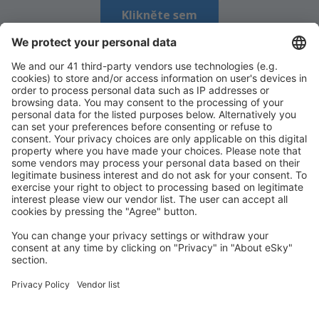
Klikněte sem
a plánujte své
Stáhněte si naši aplikaci
cesty pohodlně
Naplánujte si cestu