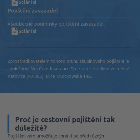
Stáhni si
Pojištění zavazadel
Všeobecné podmínky pojištění zavazadel
Stáhni si
Zprostředkovatelem tohoto druhu skupinového pojištění je
společnost We Care Insurance Sp. z o.o. se sídlem ve městě
Katovice (40-265), ulice Murckowska 14A.
Proč je cestovní pojištění tak
důležité?
Pojištění vám umožňuje chránit se před různými