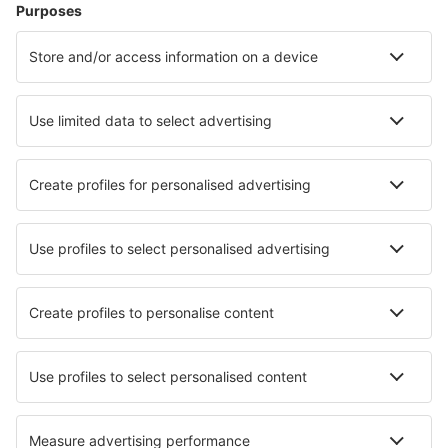
Letenky
Eurovíkend
Dovolená
Ubytování
Let+Hotel
Hotely
Transfery
Sportovní události
Přečtěte si více
Garance nejnižší ceny
Mobilní aplikace
Letecké společnosti
Ryanair
Wizz Air
easyJet
Lufthansa
KLM